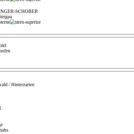
HNINGER-SCHOBER
tergau
tel
hnofen
ld / Hinterzarten
g
ge
chabs