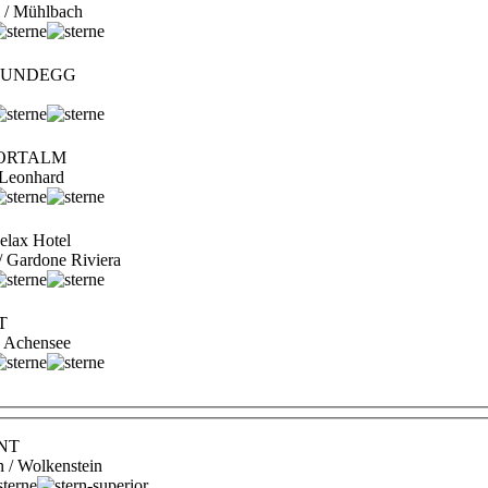
al / Mühlbach
 RUNDEGG
SPORTALM
t. Leonhard
lax Hotel
 / Gardone Riviera
T
am Achensee
ONT
n / Wolkenstein