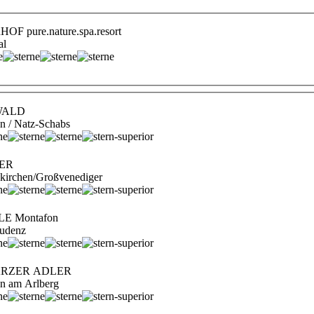
 pure.nature.spa.resort
al
WALD
en / Natz-Schabs
NER
ukirchen/Großvenediger
E Montafon
ludenz
ARZER ADLER
ton am Arlberg