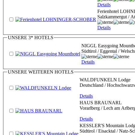
Details
Ferienhotel LO
Salzkammergut / At
Details
UNSERE 3* HOTELS
NIGGL Easygoing Mountho
Südtirol / Eggental / Welsc
Details
UNSERE WEITEREN HOTELS
WALDFUNKELN Lodge
Deutschland / Hochschwarzwa
Details
HAUS BRAUNARL
Vorarlberg / Lech am Arlber
Details
KESSLER'S Mountain Lod
Südtirol / Eisacktal / Natz-S