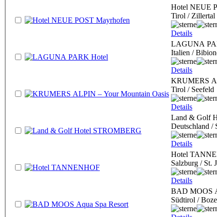
Hotel NEUE 
Tirol / Zillert
Details
LAGUNA PAR
Italien / Bibio
Details
KRUMERS ALP
Tirol / Seefeld
Details
Land & Golf
Deutschland /
Details
Hotel TANN
Salzburg / St.
Details
BAD MOOS Aq
Südtirol / Boz