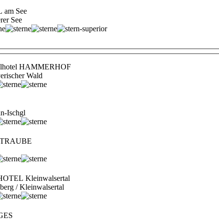
 am See
erer See
ühlhotel HAMMERHOF
erischer Wald
n-Ischgl
el TRAUBE
HOTEL Kleinwalsertal
lberg / Kleinwalsertal
GES