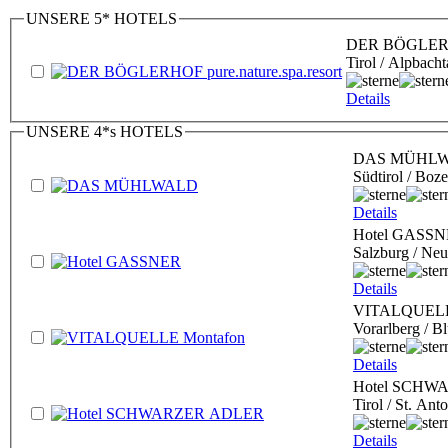
UNSERE 5* HOTELS
DER BÖGLERHOF
Tirol / Alpbacht
Details
UNSERE 4*s HOTELS
DAS MÜHL
Südtirol / Boz
Details
Hotel GASS
Salzburg / Ne
Details
VITALQUELL
Vorarlberg / B
Details
Hotel SCHW
Tirol / St. An
Details