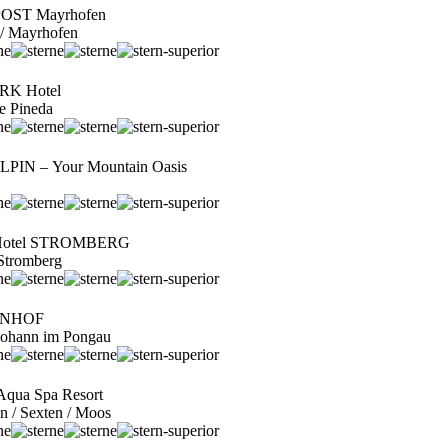
POST Mayrhofen
al / Mayrhofen
K Hotel
ne Pineda
IN – Your Mountain Oasis
 Hotel STROMBERG
 Stromberg
ENHOF
 Johann im Pongau
ua Spa Resort
en / Sexten / Moos