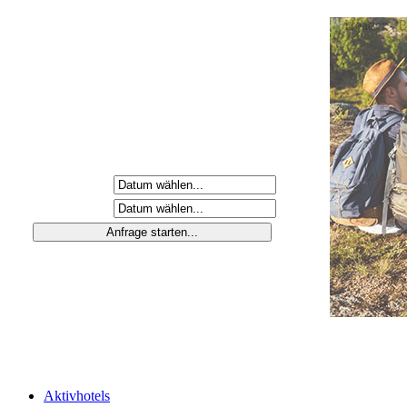
Anreisetag
Abreisetag
Aktivhotels