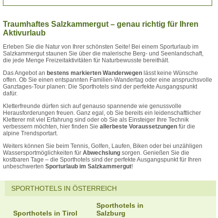
Traumhaftes Salzkammergut – genau richtig für Ihren
Aktivurlaub
Erleben Sie die Natur von Ihrer schönsten Seite! Bei einem Sporturlaub im
Salzkammergut staunen Sie über die malerische Berg- und Seenlandschaft,
die jede Menge Freizeitaktivitäten für Naturbewusste bereithält.
Das Angebot an
bestens markierten Wanderwegen
lässt keine Wünsche
offen. Ob Sie einen entspannten Familien-Wandertag oder eine anspruchsvolle
Ganztages-Tour planen: Die Sporthotels sind der perfekte Ausgangspunkt
dafür.
Kletterfreunde dürfen sich auf genauso spannende wie genussvolle
Herausforderungen freuen. Ganz egal, ob Sie bereits ein leidenschaftlicher
Kletterer mit viel Erfahrung sind oder ob Sie als Einsteiger Ihre Technik
verbessern möchten, hier finden Sie
allerbeste Voraussetzungen
für die
alpine Trendsportart.
Weiters können Sie beim Tennis, Golfen, Laufen, Biken oder bei unzähligen
Wassersportmöglichkeiten für
Abwechslung
sorgen. Genießen Sie die
kostbaren Tage – die Sporthotels sind der perfekte Ausgangspunkt für Ihren
unbeschwerten
Sporturlaub im Salzkammergut
!
SPORTHOTELS IN ÖSTERREICH
Sporthotels in
Sporthotels in Tirol
Salzburg