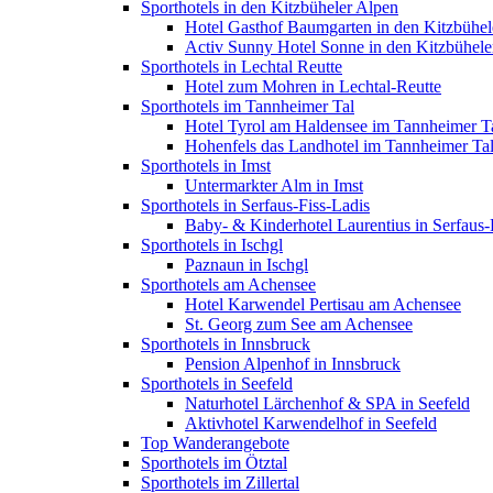
Sporthotels in den Kitzbüheler Alpen
Hotel Gasthof Baumgarten in den Kitzbühel
Activ Sunny Hotel Sonne in den Kitzbühele
Sporthotels in Lechtal Reutte
Hotel zum Mohren in Lechtal-Reutte
Sporthotels im Tannheimer Tal
Hotel Tyrol am Haldensee im Tannheimer T
Hohenfels das Landhotel im Tannheimer Ta
Sporthotels in Imst
Untermarkter Alm in Imst
Sporthotels in Serfaus-Fiss-Ladis
Baby- & Kinderhotel Laurentius in Serfaus-
Sporthotels in Ischgl
Paznaun in Ischgl
Sporthotels am Achensee
Hotel Karwendel Pertisau am Achensee
St. Georg zum See am Achensee
Sporthotels in Innsbruck
Pension Alpenhof in Innsbruck
Sporthotels in Seefeld
Naturhotel Lärchenhof & SPA in Seefeld
Aktivhotel Karwendelhof in Seefeld
Top Wanderangebote
Sporthotels im Ötztal
Sporthotels im Zillertal