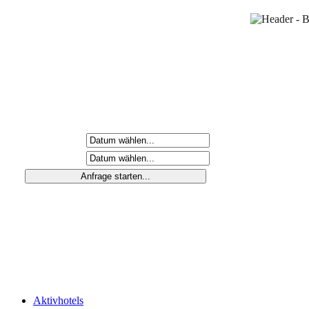
Anreisetag
Abreisetag
Aktivhotels