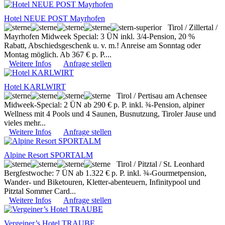
Hotel NEUE POST Mayrhofen
Tirol / Zillertal /
Mayrhofen
Midweek Special: 3 ÜN inkl. 3/4-Pension, 20 %
Rabatt, Abschiedsgeschenk u. v. m.! Anreise am Sonntag oder
Montag möglich. Ab 367 € p. P....
Weitere Infos
Anfrage stellen
Hotel KARLWIRT
Tirol / Pertisau am Achensee
Midweek-Special: 2 ÜN ab 290 € p. P. inkl. ¾-Pension, alpiner
Wellness mit 4 Pools und 4 Saunen, Busnutzung, Tiroler Jause und
vieles mehr...
Weitere Infos
Anfrage stellen
Alpine Resort SPORTALM
Tirol / Pitztal / St. Leonhard
Bergfestwoche: 7 ÜN ab 1.322 € p. P. inkl. ¾-Gourmetpension,
Wander- und Biketouren, Kletter-abenteuern, Infinitypool und
Pitztal Sommer Card...
Weitere Infos
Anfrage stellen
Vergeiner’s Hotel TRAUBE