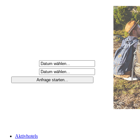
Anreisetag
Abreisetag
Aktivhotels