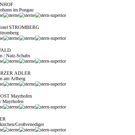
ENHOF
 Johann im Pongau
 Hotel STROMBERG
 Stromberg
WALD
en / Natz-Schabs
ARZER ADLER
ton am Arlberg
POST Mayrhofen
al / Mayrhofen
NER
ukirchen/Großvenediger