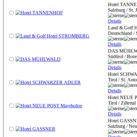
Hotel TANN
Salzburg / St.
Details
Land & Golf
Deutschland /
Details
DAS MÜHL
Südtirol / Boz
Details
Hotel SCHW
Tirol / St. An
Details
Hotel NEUE 
Tirol / Zillert
Details
Hotel GASS
Salzburg / Ne