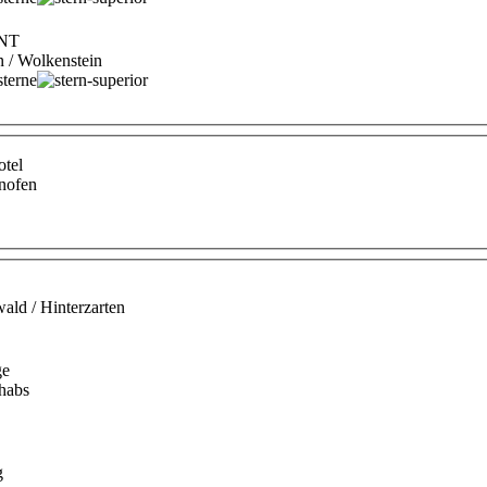
ONT
n / Wolkenstein
tel
hnofen
ld / Hinterzarten
ge
chabs
g