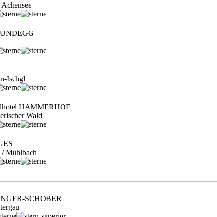
am Achensee
 RUNDEGG
n-Ischgl
ühlhotel HAMMERHOF
erischer Wald
GES
al / Mühlbach
HNINGER-SCHOBER
tergau