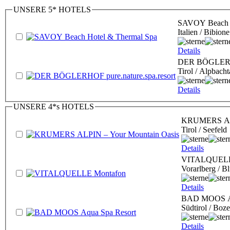
UNSERE 5* HOTELS
SAVOY Beach H
Italien / Bibione
Details
DER BÖGLERHOF
Tirol / Alpbacht
Details
UNSERE 4*s HOTELS
KRUMERS ALP
Tirol / Seefeld
Details
VITALQUELL
Vorarlberg / B
Details
BAD MOOS Aq
Südtirol / Boz
Details