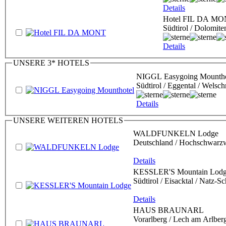
Details
Hotel FIL DA M
Südtirol / Dolomite
Details
UNSERE 3* HOTELS
NIGGL Easygoing Mountho
Südtirol / Eggental / Welsc
Details
UNSERE WEITEREN HOTELS
WALDFUNKELN Lodge
Deutschland / Hochschwarzwa
Details
KESSLER'S Mountain Lod
Südtirol / Eisacktal / Natz-S
Details
HAUS BRAUNARL
Vorarlberg / Lech am Arlber