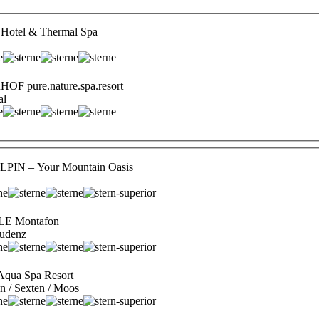
otel & Thermal Spa
 pure.nature.spa.resort
al
IN – Your Mountain Oasis
E Montafon
ludenz
ua Spa Resort
en / Sexten / Moos