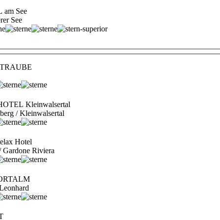
 am See
erer See
el TRAUBE
HOTEL Kleinwalsertal
lberg / Kleinwalsertal
lax Hotel
 / Gardone Riviera
SPORTALM
t. Leonhard
T