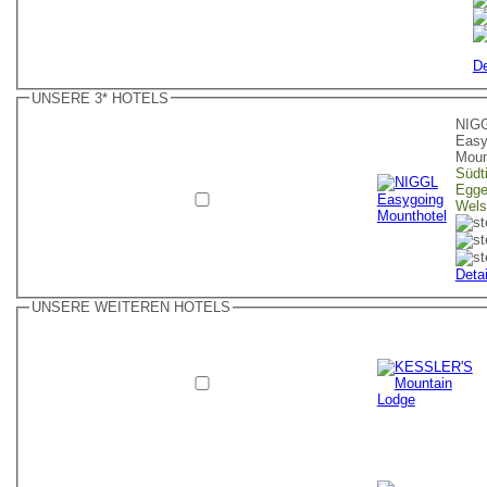
De
UNSERE 3* HOTELS
NIG
Easy
Moun
Südti
Egge
Wels
Detai
UNSERE WEITEREN HOTELS