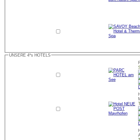
UNSERE 4*s HOTELS
S
D
T
D
T